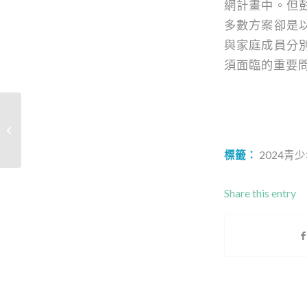
網計畫中。但
多數方案卻是
與家庭成員分
須面臨的重要
民團辦藥物防制論壇 憂
「大麻煩」危害台灣下
一代
標籤：
2024
Share this entry