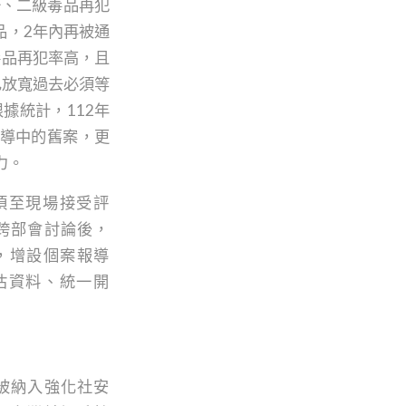
一、二級毒品再犯
品，2年內再被通
毒品再犯率高，且
已放寬過去必須等
據統計，112年
輔導中的舊案，更
力。
須至現場接受評
跨部會討論後，
，增設個案報導
估資料、統一開
被納入強化社安