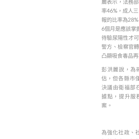
麗表示，法務部
率46%，成人
報的比率為28
6個月是應該掌
待驗尿陽性才可
警方、檢察官轉
凸顯吸食毒品再
彭洪麗說，為
估，但各縣市
決議由衛福部
據點，提升服
案。
為強化社政、