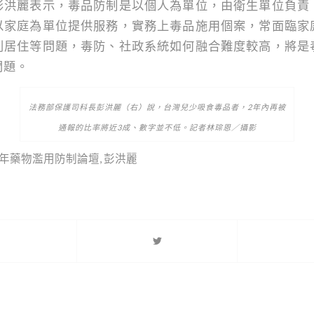
彭洪麗表示，毒品防制是以個人為單位，由衛生單位負責
以家庭為單位提供服務，實務上毒品施用個案，常面臨家
別居住等問題，毒防、社政系統如何融合難度較高，將是
問題。
法務部保護司科長彭洪麗（右）說，台灣兒少吸食毒品者，2年內再被
通報的比率將近3成、數字並不低。記者林琮恩／攝影
青少年藥物濫用防制論壇
,
彭洪麗