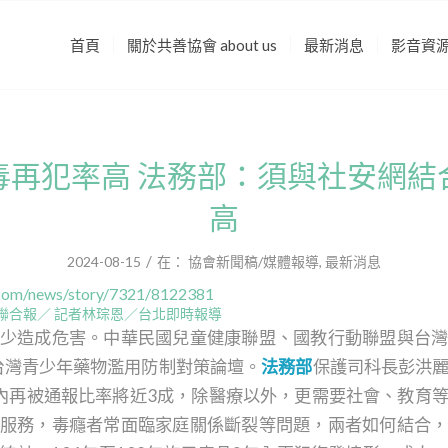
首頁
關於共善協會 about us
最新消息
影音資
毒再犯率高 法務部：須與社安網結
高
/
2024-08-15
在：
協會新聞稿/媒體報導
,
最新消息
.com/news/story/7321/8122381
聯合報／ 記者
林琮恩
／台北即時報導
少造成危害。中華民國兒童健康聯盟、國教行動聯盟與台
4台灣青少年藥物濫用防制對策論壇。
法務部
保護司科長彭洪
內再被通報比率將近3成，除醫療以外，更需要社會、教育
服務，毒癮者常面臨家庭關係斷裂等問題，兩者如何結合