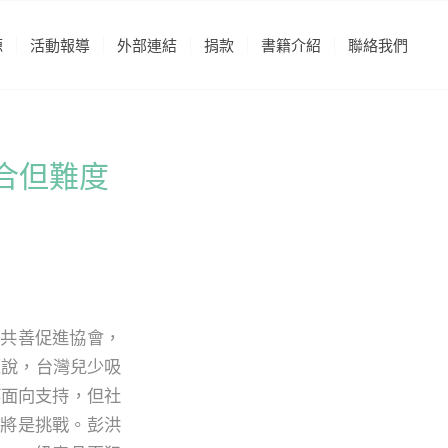
源
活動報導
外部連結
捐款
書籍介紹
聯絡我們
合但難度
灣共善促進協會，
麗說，台灣兒少吸
等面向支持，但社
，將是挑戰。彭洪