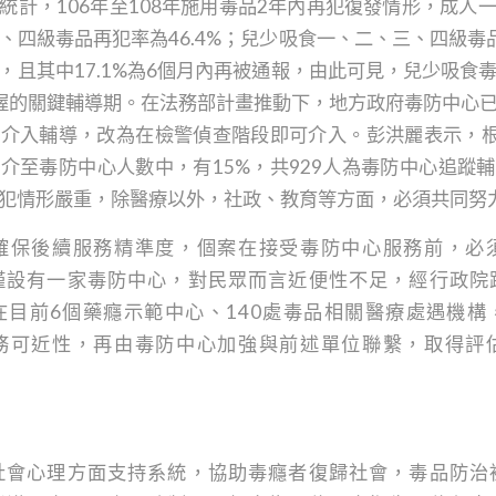
統計，106年至108年施用毒品2年內再犯復發情形，成人
三、四級毒品再犯率為46.4%；兒少吸食一、二、三、四級毒
%，且其中17.1%為6個月內再被通報，由此可見，兒少吸食
握的關鍵輔導期。在法務部計畫推動下，地方政府毒防中心
介入輔導，改為在檢警偵查階段即可介入。彭洪麗表示，根
介至毒防中心人數中，有15%，共929人為毒防中心追蹤
犯情形嚴重，除醫療以外，社政、教育等方面，必須共同努
確保後續服務精準度，個案在接受毒防中心服務前，必
僅設有一家毒防中心，對民眾而言近便性不足，經行政院
在目前6個藥癮示範中心、140處毒品相關醫療處遇機構
務可近性，再由毒防中心加強與前述單位聯繫，取得評
社會心理方面支持系統，協助毒癮者復歸社會，毒品防治