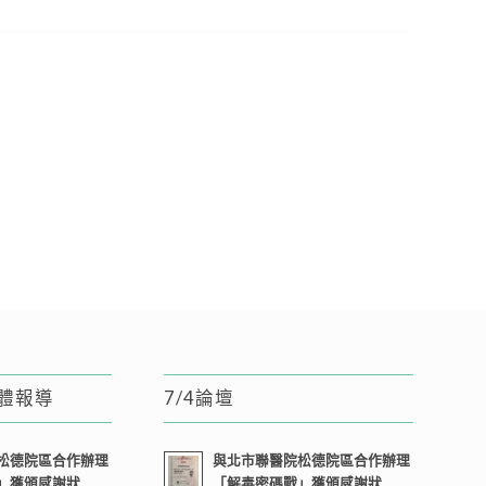
媒體報導
7/4論壇
松德院區合作辦理
與北市聯醫院松德院區合作辦理
」獲頒感謝狀
「解毒密碼戰」獲頒感謝狀