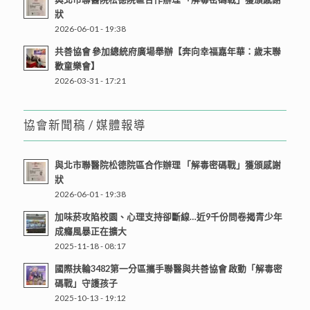
狀
2026-06-01 - 19:38
共善協會 參加總統府廣場舉辦【奔向幸福嘉年華：歲末聯
歡童樂會】
2026-03-31 - 17:21
協會新聞稿 / 媒體報導
與北市聯醫院松德院區合作辦理 「解毒密碼戰」獲頒感謝
狀
2026-06-01 - 19:38
加味菸攻陷校園、心理支持卻斷線…近9千份問卷揭青少年
成癮風暴正在擴大
2025-11-18 - 08:17
國際扶輪3482第一分區攜手聯醫與共善協會 啟動「解毒密
碼戰」守護孩子
2025-10-13 - 19:12