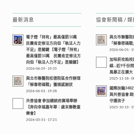
最新消息
協會新聞稿 / 
電子煙「持有」最高僅罰10萬
與北市聯醫院
民團肯定修法方向但「執法人力
「解毒密碼戰
不足」是關鍵 【電子煙「持有」
2026-06-01 - 1
最高僅罰10萬 民團肯定修法方
加味菸攻陷校
向但「執法人力不足」是關鍵】
線…近9千份
2026-06-29 - 19:35
風暴正在擴大
與北市聯醫院松德院區合作辦理
2025-11-18 - 0
「解毒密碼戰」獲頒感謝狀
國際扶輪348
2026-06-01 - 19:38
與共善協會 
共善協會 參加總統府廣場舉辦
守護孩子
【奔向幸福嘉年華：歲末聯歡童
2025-10-13 - 1
樂會】
2026-03-31 - 17:21