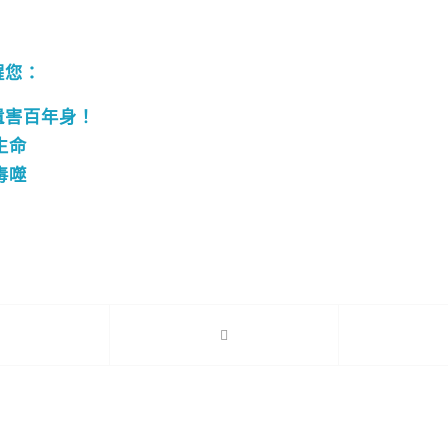
醒您：
遺害百年身！
生命
毒噬