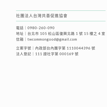
社團法人台灣共善促進協會
電話｜
0980-260-090
地址｜
台北市 105 松山區復興北路 1 號 15 樓之 4 室
信箱｜
twcommongood@gmail.com
立案字號｜內政部台內團字第 1110044396 號
法人登記｜111 證社字第 000169 號