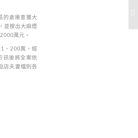
區的倉庫查獲大
，並搜出大麻煙
000萬元。
、200萬，經
警方訊後將全案依
點店夫妻檔則各