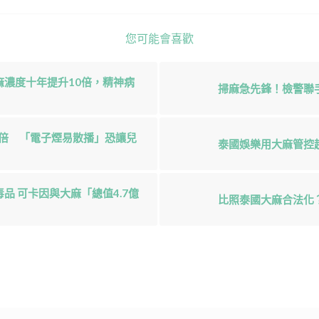
您可能會喜歡
濃度十年提升10倍，精神病
掃麻急先鋒！檢警聯
0倍 「電子煙易散播」恐讓兒
泰國娛樂用大麻管控趨
 可卡因與大麻「總值4.7億
比照泰國大麻合法化