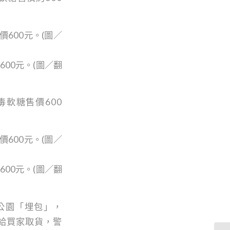
00元。(圖／翻
軟糖售價600
00元。(圖／翻
子公園「埋包」，
給買家取貨，警