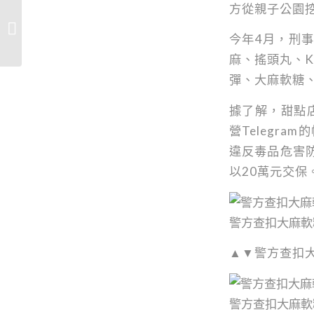
方從親子公園挖
七國專家聚焦毒品危機
大麻與依托咪酯威脅台
今年4月，刑
灣青少年
麻、搖頭丸、
彈、大麻軟糖、
據了解，甜點
營Telegr
違反毒品危害
以20萬元交保
警方查扣大麻軟
▲▼警方查扣大
警方查扣大麻軟