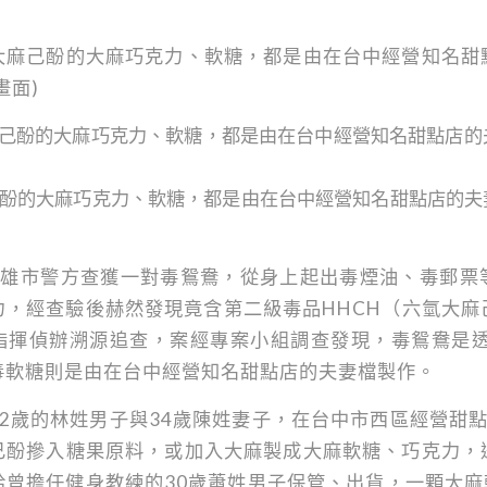
大麻己酚的大麻巧克力、軟糖，都是由在台中經營知名甜
畫面)
酚的大麻巧克力、軟糖，都是由在台中經營知名甜點店的夫
高雄市警方查獲一對毒鴛鴦，從身上起出毒煙油、毒郵票
力，經查驗後赫然發現竟含第二級毒品HHCH（六氫大麻
揮偵辦溯源追查，案經專案小組調查發現，毒鴛鴦是透過T
毒軟糖則是由在台中經營知名甜點店的夫妻檔製作。
2歲的林姓男子與34歲陳姓妻子，在台中市西區經營甜
己酚摻入糖果原料，或加入大麻製成大麻軟糖、巧克力，
曾擔任健身教練的30歲蕭姓男子保管、出貨，一顆大麻