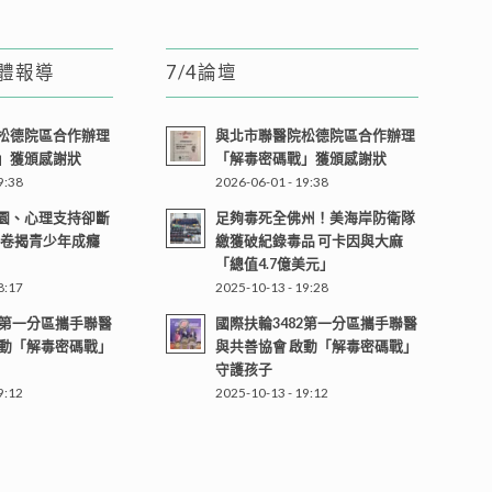
媒體報導
7/4論壇
松德院區合作辦理
與北市聯醫院松德院區合作辦理
」獲頒感謝狀
「解毒密碼戰」獲頒感謝狀
9:38
2026-06-01 - 19:38
園、心理支持卻斷
足夠毒死全佛州！美海岸防衛隊
問卷揭青少年成癮
繳獲破紀錄毒品 可卡因與大麻
「總值4.7億美元」
8:17
2025-10-13 - 19:28
2第一分區攜手聯醫
國際扶輪3482第一分區攜手聯醫
啟動「解毒密碼戰」
與共善協會 啟動「解毒密碼戰」
守護孩子
9:12
2025-10-13 - 19:12