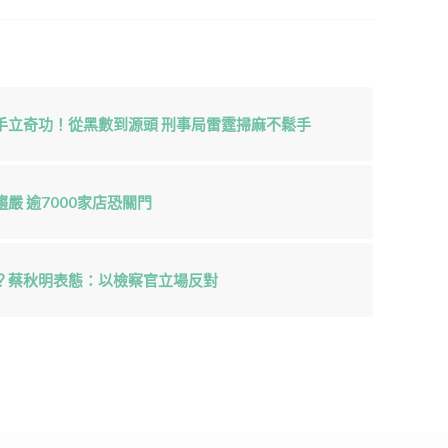
手立奇功！從黑數到源頭 刑事局雷霆掃麻不鬆手
嚴 逾7000家店恐關門
？蔡秋明表態：以檢察官立場反對