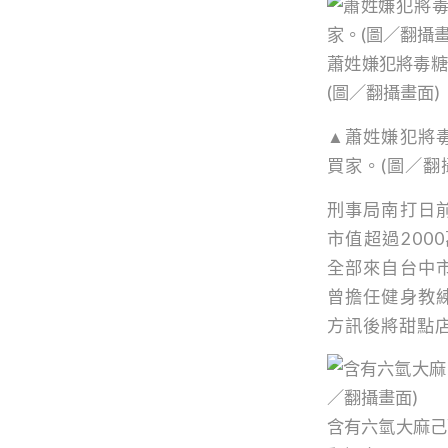
蕭姓嫌犯將毒糖
(圖／翻攝畫面)
▲蕭姓嫌犯將
買家。(圖／翻
刑事局南打日
市值超過20
全部來自台中
曾擔任健身教
方訊後將甜點
含有六氫大麻己