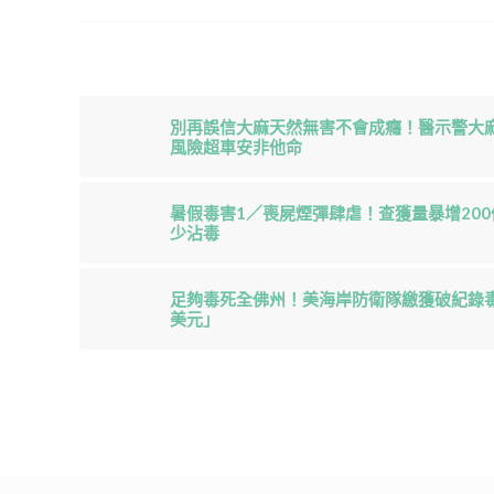
別再誤信大麻天然無害不會成癮！醫示警大麻
風險超車安非他命
暑假毒害1／喪屍煙彈肆虐！查獲量暴增20
少沾毒
足夠毒死全佛州！美海岸防衛隊繳獲破紀錄毒品
美元」