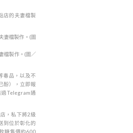
點店的夫妻檔製
妻檔製作。(圖／
等毒品，以及不
己酚），立即報
elegram通
點店，私下將2級
送到位於彰化的
軟糖售價約600