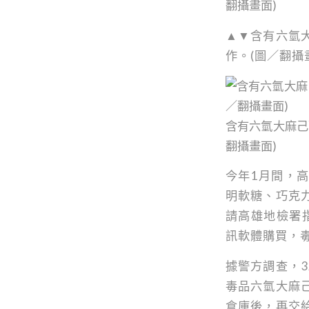
翻攝畫面)
▲▼含有六氫
作。(圖／翻攝
含有六氫大麻己
翻攝畫面)
今年1月間，
明軟糖、巧克
請高雄地檢署指
訊軟體購買，
據警方調查，3
毒品六氫大麻
倉庫後，再交給