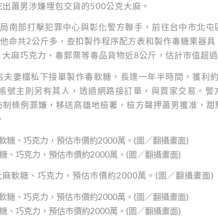
出蕭男涉嫌埋包交貨的500公克大麻。
事局南部打擊犯罪中心與彰化警方聯手，前往台中市北屯
K他命共2公斤多，查扣製作程序配方表和製作毒糖果器具
大麻巧克力、毒郵票等毒品貨物近8公斤，估計市值超過2
店夫妻檔私下接單製作毒軟糖，長達一年半時間，獲利約1
am的帳號主則另有其人，透過網路接訂單，與買家交易。
防制條例罪嫌，移送高雄地檢署，檢方聲押蕭男獲准，甜
。
糖、巧克力，預估市價約2000萬。(圖／翻攝畫面)
麻軟糖、巧克力，預估市價約2000萬。(圖／翻攝畫面)
糖、巧克力，預估市價約2000萬。(圖／翻攝畫面)