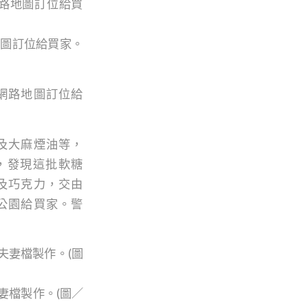
地圖訂位給買家。
網路地圖訂位給
及大麻煙油等，
，發現這批軟糖
及巧克力，交由
公園給買家。警
妻檔製作。(圖／