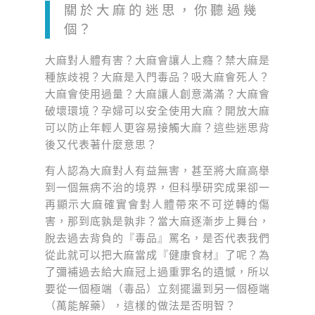
關於大麻的迷思，你聽過幾
個？
大麻對人體有害？大麻會讓人上癮？禁大麻是
種族歧視？大麻是入門毒品？吸大麻會死人？
大麻會使用過量？大麻讓人創意滿滿？大麻會
破壞環境？孕婦可以安全使用大麻？開放大麻
可以防止年輕人更容易接觸大麻？這些迷思背
後又代表著什麼意思？
有人認為大麻對人有益無害，甚至將大麻高舉
到一個無病不治的境界，但科學研究成果卻一
再顯示大麻確實會對人體帶來不可逆轉的傷
害，那到底孰是孰非？當大麻逐漸步上舞台，
脫去過去背負的『毒品』罵名，是否代表我們
從此就可以把大麻當成『健康食材』了呢？為
了彌補過去給大麻冠上過重罪名的遺憾，所以
要從一個極端（毒品）立刻擺盪到另一個極端
（萬能解藥），這樣的做法是否明智？