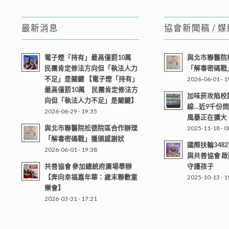
最新消息
協會新聞稿 / 
電子煙「持有」最高僅罰10萬
與北市聯醫院
民團肯定修法方向但「執法人力
「解毒密碼戰
不足」是關鍵 【電子煙「持有」
2026-06-01 - 1
最高僅罰10萬 民團肯定修法方
加味菸攻陷校
向但「執法人力不足」是關鍵】
線…近9千份
2026-06-29 - 19:35
風暴正在擴大
與北市聯醫院松德院區合作辦理
2025-11-18 - 0
「解毒密碼戰」獲頒感謝狀
國際扶輪348
2026-06-01 - 19:38
與共善協會 
共善協會 參加總統府廣場舉辦
守護孩子
【奔向幸福嘉年華：歲末聯歡童
2025-10-13 - 1
樂會】
2026-03-31 - 17:21