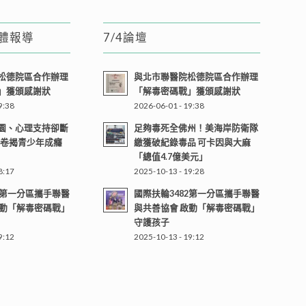
媒體報導
7/4論壇
松德院區合作辦理
與北市聯醫院松德院區合作辦理
」獲頒感謝狀
「解毒密碼戰」獲頒感謝狀
9:38
2026-06-01 - 19:38
園、心理支持卻斷
足夠毒死全佛州！美海岸防衛隊
問卷揭青少年成癮
繳獲破紀錄毒品 可卡因與大麻
「總值4.7億美元」
8:17
2025-10-13 - 19:28
2第一分區攜手聯醫
國際扶輪3482第一分區攜手聯醫
啟動「解毒密碼戰」
與共善協會 啟動「解毒密碼戰」
守護孩子
9:12
2025-10-13 - 19:12