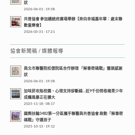
狀
2026-06-01 - 19:38
共善協會 參加總統府廣場舉辦【奔向幸福嘉年華：歲末聯
歡童樂會】
2026-03-31 - 17:21
協會新聞稿 / 媒體報導
與北市聯醫院松德院區合作辦理 「解毒密碼戰」獲頒感謝
狀
2026-06-01 - 19:38
加味菸攻陷校園、心理支持卻斷線…近9千份問卷揭青少年
成癮風暴正在擴大
2025-11-18 - 08:17
國際扶輪3482第一分區攜手聯醫與共善協會 啟動「解毒密
碼戰」守護孩子
2025-10-13 - 19:12