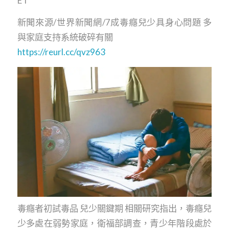
ET
新聞來源/世界新聞網/7成毒癮兒少具身心問題 多
與家庭支持系統破碎有關
https://reurl.cc/qvz963
毒癮者初試毒品 兒少關鍵期 相關研究指出，毒癮兒
少多處在弱勢家庭，衛福部調查，青少年階段處於