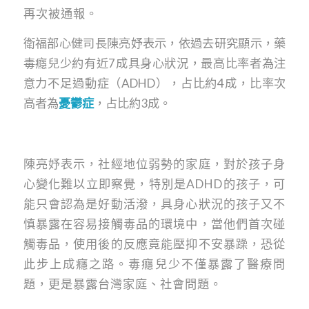
再次被通報。
衛福部心健司長陳亮妤表示，依過去研究顯示，藥
毒癮兒少約有近7成具身心狀況，最高比率者為注
意力不足過動症（ADHD），占比約4成，比率次
高者為
憂鬱症
，占比約3成。
陳亮妤表示，社經地位弱勢的家庭，對於孩子身
心變化難以立即察覺，特別是ADHD的孩子，可
能只會認為是好動活潑，具身心狀況的孩子又不
慎暴露在容易接觸毒品的環境中，當他們首次碰
觸毒品，使用後的反應竟能壓抑不安暴躁，恐從
此步上成癮之路。毒癮兒少不僅暴露了醫療問
題，更是暴露台灣家庭、社會問題。