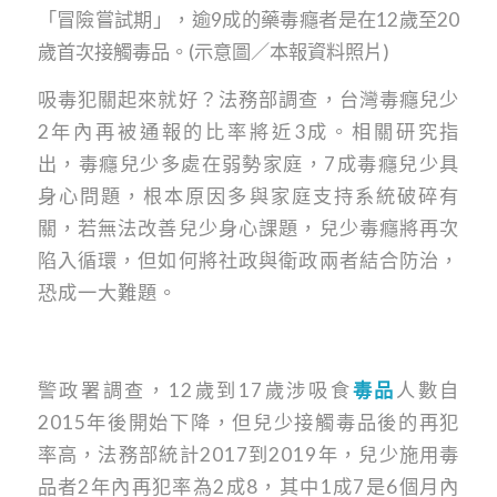
「冒險嘗試期」，逾9成的藥毒癮者是在12歲至20
歲首次接觸毒品。(示意圖／本報資料照片)
吸毒犯關起來就好？法務部調查，台灣毒癮兒少
2年內再被通報的比率將近3成。相關研究指
出，毒癮兒少多處在弱勢家庭，7成毒癮兒少具
身心問題，根本原因多與家庭支持系統破碎有
關，若無法改善兒少身心課題，兒少毒癮將再次
陷入循環，但如何將社政與衛政兩者結合防治，
恐成一大難題。
警政署調查，12歲到17歲涉吸食
毒品
人數自
2015年後開始下降，但兒少接觸毒品後的再犯
率高，法務部統計2017到2019年，兒少施用毒
品者2年內再犯率為2成8，其中1成7是6個月內