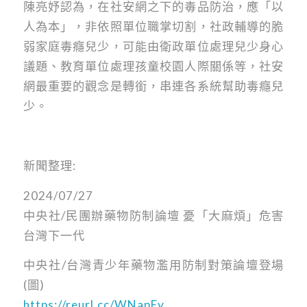
陳亮妤認為，在社安網之下的毒品防治，應「以
人為本」，非依照單位職掌切割，社政輔導的脆
弱家庭毒癮兒少，可能由衛政單位處理兒少身心
議題、教育單位處理孩童校園人際關係等，社安
網最重要的觀念是轉銜，串連各系統幫助毒癮兒
少。
新聞整理:
2024/07/27
中央社/民團辦藥物防制論壇 憂「大麻煩」危害
台灣下一代
中央社/台灣青少年藥物濫用防制對策論壇登場
(圖)
https://reurl.cc/WNapEy