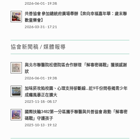
2026-06-01 - 19:38
共善協會 參加總統府廣場舉辦【奔向幸福嘉年華：歲末聯
歡童樂會】
2026-03-31 - 17:21
協會新聞稿 / 媒體報導
與北市聯醫院松德院區合作辦理 「解毒密碼戰」獲頒感謝
狀
2026-06-01 - 19:38
加味菸攻陷校園、心理支持卻斷線…近9千份問卷揭青少年
成癮風暴正在擴大
2025-11-18 - 08:17
國際扶輪3482第一分區攜手聯醫與共善協會 啟動「解毒密
碼戰」守護孩子
2025-10-13 - 19:12