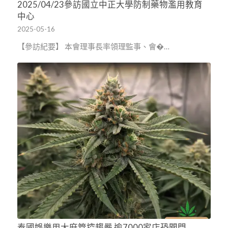
2025/04/23參訪國立中正大學防制藥物濫用教育
中心
2025-05-16
【參訪紀要】 本會理事長率領理監事、會�…
泰國娛樂用大麻管控趨嚴 逾7000家店恐關門