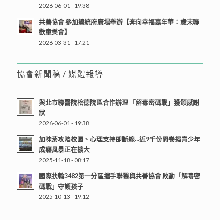
2026-06-01 - 19:38
共善協會 參加總統府廣場舉辦【奔向幸福嘉年華：歲末聯
歡童樂會】
2026-03-31 - 17:21
協會新聞稿 / 媒體報導
與北市聯醫院松德院區合作辦理 「解毒密碼戰」獲頒感謝
狀
2026-06-01 - 19:38
加味菸攻陷校園、心理支持卻斷線…近9千份問卷揭青少年
成癮風暴正在擴大
2025-11-18 - 08:17
國際扶輪3482第一分區攜手聯醫與共善協會 啟動「解毒密
碼戰」守護孩子
2025-10-13 - 19:12