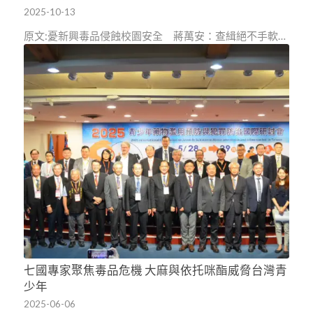
2025-10-13
原文:憂新興毒品侵蝕校園安全 蔣萬安：查緝絕不手軟…
七國專家聚焦毒品危機 大麻與依托咪酯威脅台灣青
少年
2025-06-06