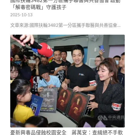
國際扶輪3482第一分區攜手聯醫與共善協會 啟動
「解毒密碼戰」守護孩子
2025-10-13
文章來源:國際扶輪3482第一分區攜手聯醫與共善協會…
憂新興毒品侵蝕校園安全 蔣萬安：查緝絕不手軟