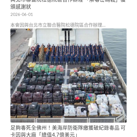
頒感謝狀
2026-06-01
本會因與台北市立聯合醫院松德院區合作辦理…
足夠毒死全佛州！美海岸防衛隊繳獲破紀錄毒品 可
卡因與大麻「總值4.7億美元」