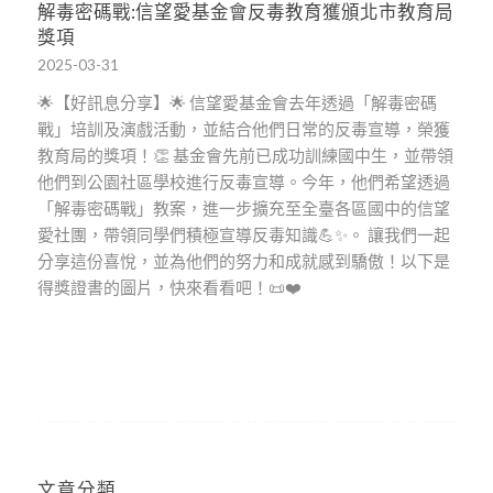
解毒密碼戰:信望愛基金會反毒教育獲頒北市教育局
獎項
2025-03-31
🌟【好訊息分享】🌟 信望愛基金會去年透過「解毒密碼
戰」培訓及演戲活動，並結合他們日常的反毒宣導，榮獲
教育局的獎項！👏 基金會先前已成功訓練國中生，並帶領
他們到公園社區學校進行反毒宣導。今年，他們希望透過
「解毒密碼戰」教案，進一步擴充至全臺各區國中的信望
愛社團，帶領同學們積極宣導反毒知識💪✨。 讓我們一起
分享這份喜悅，並為他們的努力和成就感到驕傲！以下是
得獎證書的圖片，快來看看吧！📜❤️
文章分類