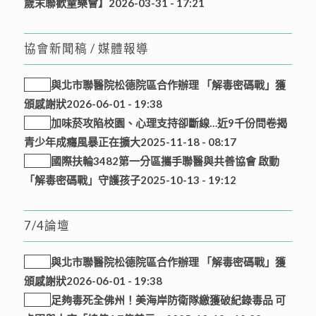
歲末聯歡童樂會】
2026-03-31 - 17:21
協會新聞稿 / 媒體報導
與北市聯醫院松德院區合作辦理 「解毒密碼戰」獲
頒感謝狀
2026-06-01 - 19:38
加味菸攻陷校園、心理支持卻斷線…近9千份問卷揭
青少年成癮風暴正在擴大
2025-11-18 - 08:17
國際扶輪3482第一分區攜手聯醫與共善協會 啟動
「解毒密碼戰」守護孩子
2025-10-13 - 19:12
7/4論壇
與北市聯醫院松德院區合作辦理 「解毒密碼戰」獲
頒感謝狀
2026-06-01 - 19:38
足夠毒死全佛州！美海岸防衛隊繳獲破紀錄毒品 可