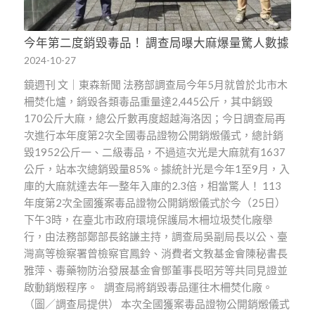
今年第二度銷毀毒品！ 調查局曝大麻爆量驚人數據
2024-10-27
鏡週刊 文｜東森新聞 法務部調查局今年5月就曾於北市木
柵焚化爐，銷毀各類毒品重量達2,445公斤，其中銷毀
170公斤大麻，總公斤數再度超越海洛因；今日調查局再
次進行本年度第2次全國毒品證物公開銷燬儀式，總計銷
毀1952公斤一、二級毒品，不過這次光是大麻就有1637
公斤，站本次總銷毀量85%。據統計光是今年1至9月，入
庫的大麻就達去年一整年入庫的2.3倍，相當驚人！ 113
年度第2次全國獲案毒品證物公開銷燬儀式於今（25日）
下午3時，在臺北市政府環境保護局木柵垃圾焚化廠舉
行，由法務部鄭部長銘謙主持，調查局吳副局長以公、臺
灣高等檢察署曾檢察官鳳鈴、消費者文教基金會陳秘書長
雅萍、毒藥物防治發展基金會鄧董事長昭芳等共同見證並
啟動銷燬程序。 調查局將銷毀毒品運往木柵焚化廠。
（圖／調查局提供） 本次全國獲案毒品證物公開銷燬儀式