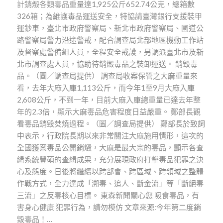
計銷燬各類毒品重量達1,925公斤652.74公克，總箱數
326箱；為維護毒品運送安全，特協請臺灣銀行支援裝甲
運鈔車，臺北市政府警察局、新北市政府警察局、國道公
路警察局警力沿途警戒，配合調查局北部地區機動工作站
及督察處警備組人員，全程安全戒護，另調派臺北市及新
北市調查處人員，協助待銷燬毒品之裝卸運送。 銷毀毒
品。（圖／調查局提供） 調查局收案保管之大麻重量來
看，去年大麻入庫1,113公斤，而今年1至9月大麻入庫
2,608公斤，不到一年，目前大麻入庫總重量已達去年整
年的2.3倍，顯示大麻毒品危害程度日益嚴重。 鄭部長觀
看毒品銷毀焚燒過程。（圖／調查局提供） 鄭部長於致詞
中表示，行政院長期以來非常關注大麻施用情形，這次的
全國獲案毒品公開銷燬，大麻是最大宗的毒品，顯示各查
緝系統豐碩的查緝成果，充分展現政府打擊毒品犯罪之決
心及態度。日後將繼續以跨部會、跨區域、跨領域之整體
作戰方式，全力達成「溯毒、追人、斷金流」等「斷絕毒
三流」之反毒核心目標。 東森新聞關心您 吸食毒品，有
害身心健康 犯罪行為，請勿模仿 文章來源:今年第二度銷
毀毒品！…